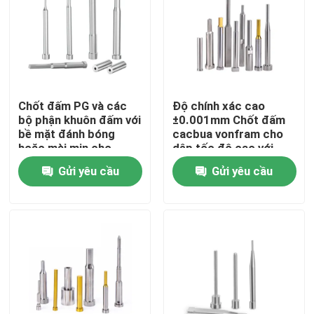
Về chúng tôi
Tham quan nhà máy
Chốt đấm PG và các
Độ chính xác cao
bộ phận khuôn đấm với
±0.001mm Chốt đấm
Kiểm soát chất lượng
bề mặt đánh bóng
cacbua vonfram cho
hoặc mài mịn cho
dập tốc độ cao với
công nghệ mài hình trụ
đánh bóng hoặc mài
Gửi yêu cầu
Gửi yêu cầu
Liên hệ chúng tôi
mịn
Yêu cầu báo giá
Chèn cắt cacbua
Chèn thuận tiện cacbua